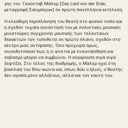
γης του Γκούσταβ Μάλερ [Das Lied von der Erde,
μεταγραφή Σαίνμπεργκ] σε πρώτη πανελλήνια εκτέλεση.
Η ελεύθερη περιπλάνηση του θεατή στο φυσικό τοπίο και
η σχεδόν τυχαία συνάντησή του με σολιστικές μουσικές
μινιατούρες σύγχρονης μουσικής των τελευταίων
δεκαετιών τον τοποθετεί σε πρώτο πλάνο, σχεδόν στο
κέντρο μιας αντίφασης. Όσο προχωρά όμως,
συνειδητοποιεί πως ό,τι γίνεται με ενσυναίσθηση και
σεβασμό μπορεί να συμβιώνει. Η σύγκρουση σιγά σιγά
ξεφτίζει. Στο τέλος της διαδρομής, o Μάλερ ηχεί στη
βασιλική του 10ου αιώνα και, όπως δύει ο ήλιος, ο θεατής
δεν αγαπά μόνο αλλήλους, αλλά και τον εαυτό του.