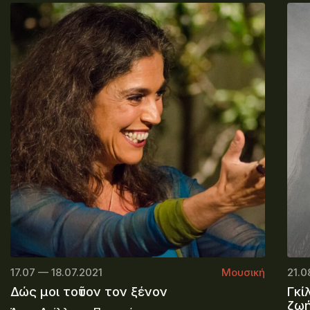
17.07 — 18.07.2021
Μουσική
21.0
Δώς μοι τοῦτον τον ξένον
Γκί
ζω