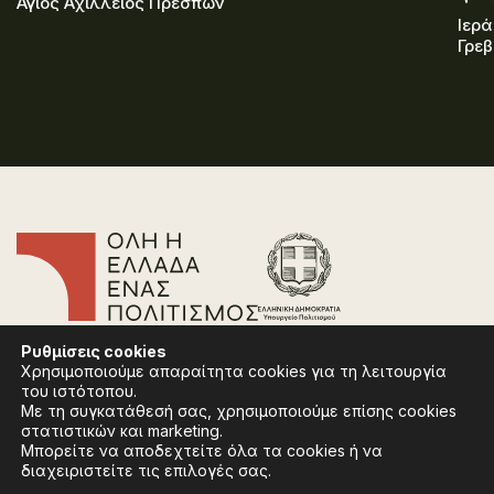
Άγιος Αχίλλειος Πρεσπών
Ιερά
Γρε
Επικοινωνία
Ρυθμίσεις
cookies
Συχνές Ερωτήσεις
Χρησιμοποιούμε απαραίτητα cookies για τη λειτουργία
Πολιτική Απορρήτου
του ιστότοπου.
Όροι Χρήσης
Με τη συγκατάθεσή σας, χρησιμοποιούμε επίσης cookies
Πολιτική Cookies
στατιστικών και marketing.
Μπορείτε να αποδεχτείτε όλα τα cookies ή να
διαχειριστείτε τις επιλογές σας.
Ακολουθήστε:
Instagram
Facebook