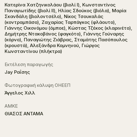
Κατερίνα Χατζηνικολάου (βιολί I), Κωνσταντίνος
Παναγιωτίδης (βιολί IΙ), Ηλίας Σδούκος (βιόλα), Μαρία
Σκανδάλη (βιολοντσέλο), Νίκος Τσουκαλάς
(κοντραμπάσο), Ζαχαρίας Ταρπάγκος (φλάουτο),
Γιάννης Οικονόμου (όμποε), Κώστας Τζέκος (κλαρινέτο),
Δημήτρης Ντακοβάνος (φαγκότο), Γιάννης Γούναρης
(κόρνο), Παναγιώτης Ζιάβρας, Σταμάτης Πασόπουλος
(κρουστά), Αλεξάνδρα Κομνηνού, Γιώργος
Κωνσταντίνου (πλήκτρα)
Εκτέλεση παραγωγής
Jay Ραΐσης
Φωτογραφική κάλυψη ΟΗΕΕΠ
Άγγελος Χιλλ
ΑΜΚΕ
ΘΙΑΣΟΣ ΑΝΤΑΜΑ