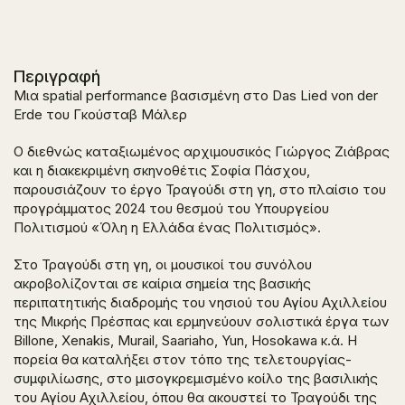
Περιγραφή
Μια spatial performance βασισμένη στο Das Lied von der
Erde του Γκούσταβ Μάλερ
Ο διεθνώς καταξιωμένος αρχιμουσικός Γιώργος Ζιάβρας
και η διακεκριμένη σκηνοθέτις Σοφία Πάσχου,
παρουσιάζουν το έργο
Τραγούδι στη γη
, στο πλαίσιο του
προγράμματος 2024 του θεσμού του Υπουργείου
Πολιτισμού «Όλη η Ελλάδα ένας Πολιτισμός».
Στο
Τραγούδι στη γη
, οι μουσικοί του συνόλου
ακροβολίζονται σε καίρια σημεία της βασικής
περιπατητικής διαδρομής του νησιού του Αγίου Αχιλλείου
της Μικρής Πρέσπας και ερμηνεύουν σολιστικά έργα των
Billone, Xenakis, Murail, Saariaho, Yun, Hosokawa κ.ά. Η
πορεία θα καταλήξει στον τόπο της τελετουργίας-
συμφιλίωσης, στο μισογκρεμισμένο κοίλο της βασιλικής
του Αγίου Αχιλλείου, όπου θα ακουστεί το Τραγούδι της