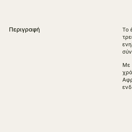
Περιγραφή
Το 
τρε
ενη
σύν
Με 
χρό
Αφρ
ενδ