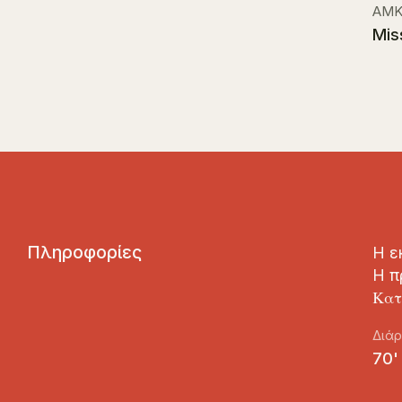
ΑΜΚ
Mis
Π
λ
η
ρ
ο
φ
ο
ρ
ί
ε
ς
Η ε
Η π
Κατ
Διάρ
70'