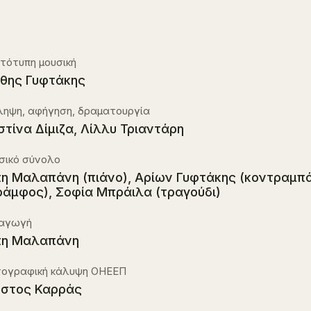
τότυπη μουσική
θης Γυφτάκης
ληψη, αφήγηση, δραματουργία
στίνα Δίμιζα, Λίλλυ Τριαντάρη
σικό σύνολο
η Μαλαπάνη (πιάνο), Αρίων Γυφτάκης (κοντραμπ
ράμφος), Σοφία Μπράιλα (τραγούδι)
αγωγή
πη Μαλαπάνη
ογραφική κάλυψη ΟΗΕΕΠ
στος Καρράς