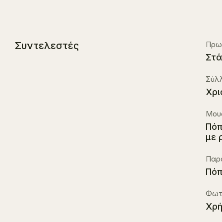
Συντελεστές
Πρω
Στά
Σύλ
Χρι
Μου
Πόπ
με 
Παρ
Πό
Φωτ
Χρή