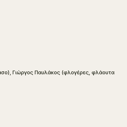
άσο), Γιώργος Παυλάκος (φλογέρες, φλάουτα