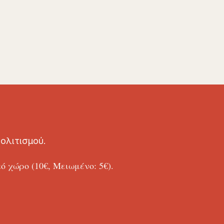
ολιτισμού.
 χώρο (10€, Μειωμένο: 5€).