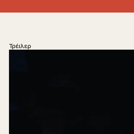
Τρέιλερ